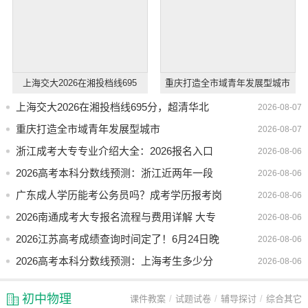
上海交大2026在湘投档线695
重庆打造全市域青年发展型城市
分，超清华北大，分数线高吗？
上海交大2026在湘投档线695分，超清华北
2026-08-07
大，分数线高吗？
重庆打造全市域青年发展型城市
2026-08-07
浙江成考大专专业介绍大全：2026报名入口
2026-08-06
及高升专热门专业推荐
2026高考本科分数线预测：浙江近两年一段
2026-08-06
线变化趋势解析
广东成人学历能考公务员吗？成考学历报考岗
2026-08-06
位及注意事项
2026南通成考大专报名流程与费用详解 大专
2026-08-06
专业介绍大全
2026江苏高考成绩查询时间定了！6月24日晚
2026-08-06
8点后查分入口
2026高考本科分数线预测：上海考生多少分
2026-08-06
能上本科？
初中物理
课件教案
试题试卷
辅导探讨
综合其它