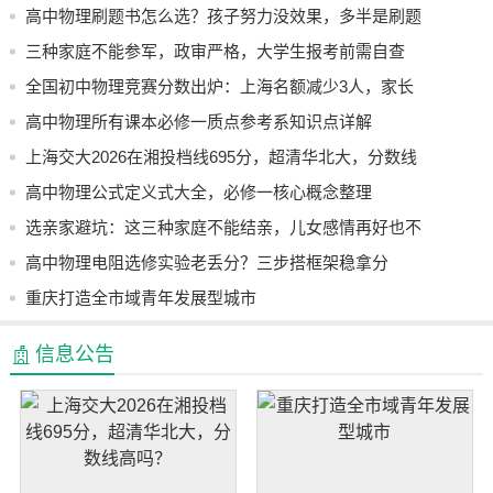
高中物理刷题书怎么选？孩子努力没效果，多半是刷题
2026-08-07
方法错了
三种家庭不能参军，政审严格，大学生报考前需自查
2026-08-07
全国初中物理竞赛分数出炉：上海名额减少3人，家长
2026-08-07
直呼没想到
高中物理所有课本必修一质点参考系知识点详解
2026-08-07
上海交大2026在湘投档线695分，超清华北大，分数线
2026-08-07
高吗？
高中物理公式定义式大全，必修一核心概念整理
2026-08-07
选亲家避坑：这三种家庭不能结亲，儿女感情再好也不
2026-08-07
行
高中物理电阻选修实验老丢分？三步搭框架稳拿分
2026-08-07
重庆打造全市域青年发展型城市
2026-08-07
2026-08-07
信息公告