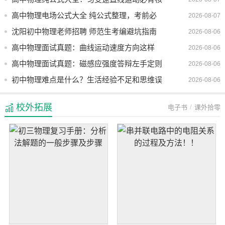
心公式整理
高中物理电场公式大全 纯公式整理，考前必
2026-08-07
背清单
沈阳初中物理老师招聘 师范生考编避坑指南
2026-08-06
高中物理面试真题：曲线运动速度方向这样
2026-08-06
讲，考官必给高分
高中物理面试真题：磁感应强度答辩左手定则
2026-08-06
右手定则解析
初中物理难点是什么？生活经验不足和思维误
2026-08-06
区是主因
校外拓展
电子书
课外拾零